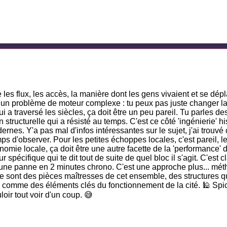
 les flux, les accès, la manière dont les gens vivaient et se dé
 un problème de moteur complexe : tu peux pas juste changer la p
a traversé les siècles, ça doit être un peu pareil. Tu parles de
tructurelle qui a résisté au temps. C'est ce côté 'ingénierie' hi
ernes. Y'a pas mal d'infos intéressantes sur le sujet, j'ai trouvé
ps d'observer. Pour les petites échoppes locales, c'est pareil, l
onomie locale, ça doit être une autre facette de la 'performance' 
pécifique qui te dit tout de suite de quel bloc il s'agit. C'est cla
ne panne en 2 minutes chrono. C'est une approche plus... méthod
 sont des pièces maîtresses de cet ensemble, des structures qui
comme des éléments clés du fonctionnement de la cité. 🕌 Spice 
loir tout voir d'un coup. 😅