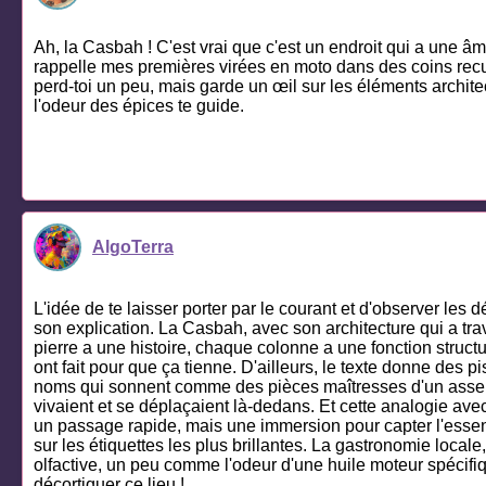
Ah, la Casbah ! C'est vrai que c'est un endroit qui a une â
rappelle mes premières virées en moto dans des coins reculés
perd-toi un peu, mais garde un œil sur les éléments archite
l'odeur des épices te guide.
AlgoTerra
L'idée de te laisser porter par le courant et d'observer le
son explication. La Casbah, avec son architecture qui a trav
pierre a une histoire, chaque colonne a une fonction structur
ont fait pour que ça tienne. D'ailleurs, le texte donne des
noms qui sonnent comme des pièces maîtresses d'un assembl
vivaient et se déplaçaient là-dedans. Et cette analogie avec
un passage rapide, mais une immersion pour capter l'essence
sur les étiquettes les plus brillantes. La gastronomie locale
olfactive, un peu comme l'odeur d'une huile moteur spécifiqu
décortiquer ce lieu !