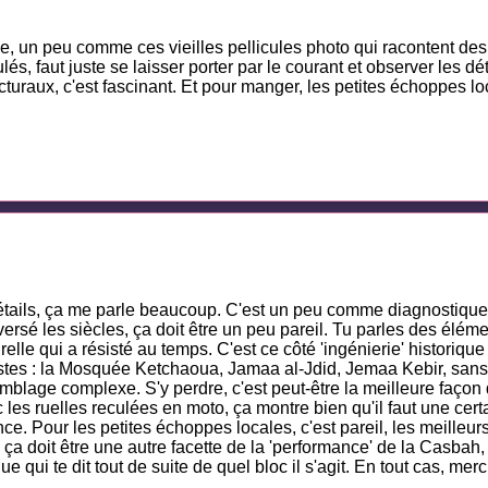
me, un peu comme ces vieilles pellicules photo qui racontent des
, faut juste se laisser porter par le courant et observer les dé
cturaux, c'est fascinant. Et pour manger, les petites échoppes lo
s détails, ça me parle beaucoup. C'est un peu comme diagnostique
ersé les siècles, ça doit être un peu pareil. Tu parles des élém
elle qui a résisté au temps. C'est ce côté 'ingénierie' historique
 pistes : la Mosquée Ketchaoua, Jamaa al-Jdid, Jemaa Kebir, sans
age complexe. S'y perdre, c'est peut-être la meilleure façon d
 les ruelles reculées en moto, ça montre bien qu'il faut une cert
. Pour les petites échoppes locales, c'est pareil, les meilleurs
, ça doit être une autre facette de la 'performance' de la Casbah, 
e qui te dit tout de suite de quel bloc il s'agit. En tout cas, m