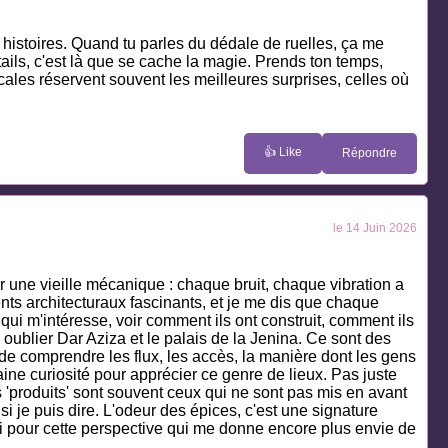
 histoires. Quand tu parles du dédale de ruelles, ça me
tails, c'est là que se cache la magie. Prends ton temps,
cales réservent souvent les meilleures surprises, celles où
👍 Like
Répondre
le 14 Juin 2026
r une vieille mécanique : chaque bruit, chaque vibration a
ents architecturaux fascinants, et je me dis que chaque
 qui m'intéresse, voir comment ils ont construit, comment ils
 oublier Dar Aziza et le palais de la Jenina. Ce sont des
e comprendre les flux, les accès, la manière dont les gens
aine curiosité pour apprécier ce genre de lieux. Pas juste
 'produits' sont souvent ceux qui ne sont pas mis en avant
si je puis dire. L'odeur des épices, c'est une signature
erci pour cette perspective qui me donne encore plus envie de