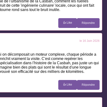
ue de l'urbanisme de la Casbah, comment les ruelles
t de cette 'ingénierie culinaire' locale, ceux qui ont fait
urne rond sans tout le bruit inutile.
👍 Like
Répondre
le 16 Juin 2026
 si on décomposait un moteur complexe, chaque période a
nrichit vraiment la visite. C'est comme repérer les
pécialisation dans l'histoire de la Casbah, pas juste un qui
'imagine bien des plats qui sont le résultat d'une longue
ouvé son efficacité sur des milliers de kilomètres.
👍 Like
Répondre