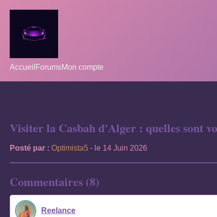
Accueil
Forums
Mon compte
Visiter la Casbah d'Alger : quelles sont v
Posté par :
Optimista5
- le 14 Juin 2026
Commentaires (8)
Reelance