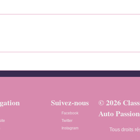
gation
Suivez-nous
© 2026 Class
Auto Passio
Facebook
ite
Twitter
s
Instagram
Tous droits ré