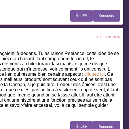
👍 Like
Répondre
le 15 Juin 2026
plaçaient là-dedans. Tu as raison Reelance, cette idée de se
ièce au hasard, faut comprendre le circuit, le
s éléments architecturaux fascinants, et je me dis que
storique qui m'intéresse, voir comment ils ont construit,
 ce lien qui résume bien certains aspects :
cliquez ici
. Ça
es meilleurs 'produits' sont souvent ceux qui ne sont pas
de la Casbah, si je puis dire. L'odeur des épices, c'est une
ir que ce n'est pas un lieu à visiter en coup de vent, il faut
ique, même quand on se laisse aller. Il faut être attentif
 ont une histoire et une fonction précises au sein de la
et savoir-faire ancestral, voilà ce qui semble guider
👍 Like
Répondre