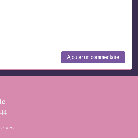
Ajouter un commentaire
ic
n44
servés.