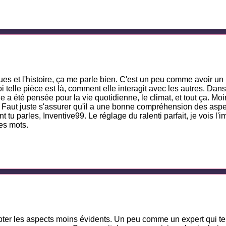
ues et l'histoire, ça me parle bien. C'est un peu comme avoir u
i telle pièce est là, comment elle interagit avec les autres. Dan
lle a été pensée pour la vie quotidienne, le climat, et tout ça. M
Faut juste s'assurer qu'il a une bonne compréhension des aspect
nt tu parles, Inventive99. Le réglage du ralenti parfait, je vois 
res mots.
pter les aspects moins évidents. Un peu comme un expert qui te mo