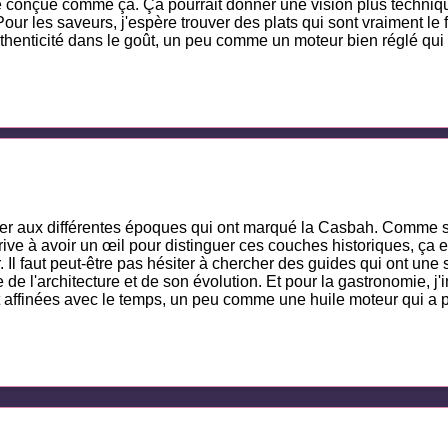
té conçue comme ça. Ça pourrait donner une vision plus techniq
r les saveurs, j'espère trouver des plats qui sont vraiment le frui
thenticité dans le goût, un peu comme un moteur bien réglé qui to
enser aux différentes époques qui ont marqué la Casbah. Comme
rive à avoir un œil pour distinguer ces couches historiques, ça e
Il faut peut-être pas hésiter à chercher des guides qui ont une s
ne de l'architecture et de son évolution. Et pour la gastronomie, j
 affinées avec le temps, un peu comme une huile moteur qui a pr