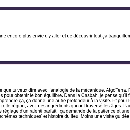
nne encore plus envie d'y aller et de découvrir tout ça tranquille
t ce que tu veux dire avec l'analogie de la mécanique, AlgoTerra
s pour obtenir le bon équilibre. Dans la Casbah, je pense qu'il f
omprendre ça, ça donne une autre profondeur à la visite. Et pour 
cette région, avec des ingrédients qui ont traversé les âges. Fa
églage d'un ralenti parfait : ça demande de la patience et une 
 'schémas techniques' et histoire du lieu. Moins une visite gui