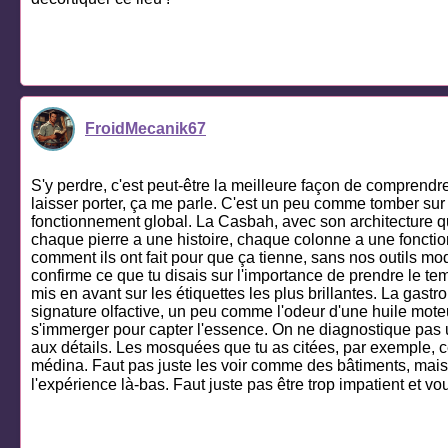
FroidMecanik67
S'y perdre, c'est peut-être la meilleure façon de comprendre
laisser porter, ça me parle. C'est un peu comme tomber sur
fonctionnement global. La Casbah, avec son architecture qui 
chaque pierre a une histoire, chaque colonne a une fonction s
comment ils ont fait pour que ça tienne, sans nos outils mod
confirme ce que tu disais sur l'importance de prendre le tem
mis en avant sur les étiquettes les plus brillantes. La gastr
signature olfactive, un peu comme l'odeur d'une huile moteur s
s'immerger pour capter l'essence. On ne diagnostique pas u
aux détails. Les mosquées que tu as citées, par exemple, ce
médina. Faut pas juste les voir comme des bâtiments, mais 
l'expérience là-bas. Faut juste pas être trop impatient et vou