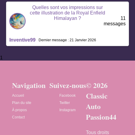
Quelles sont vos impressions sur
cette illustration de la Royal Enfield
Himalayan ?
11
messages
Inventive99
Dernier message : 21 Janvier 2026
1
Navigation
Suivez-nous
© 2026
Classic
Accueil
Facebook
Plan du site
Twitter
Auto
À propos
Instagram
Passion44
Contact
Tous droits