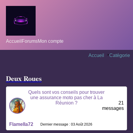
Accueil
Forums
Mon compte
Accueil
>
Catégorie
Deux Roues
Quels sont vos conseils pour trouver
une assurance moto pas cher à La
Réunion ?
21
messages
Flamella72
Dernier message : 03 Août 2026