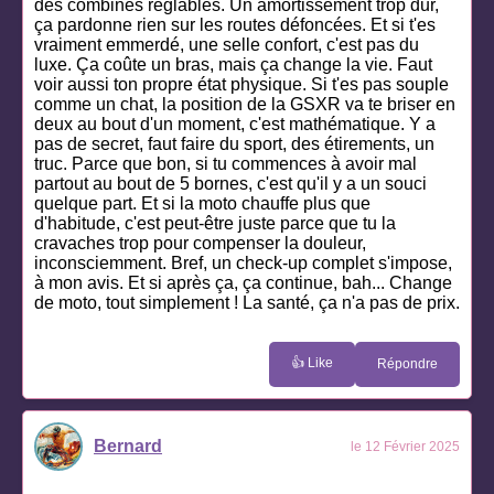
des combinés réglables. Un amortissement trop dur,
ça pardonne rien sur les routes défoncées. Et si t'es
vraiment emmerdé, une selle confort, c'est pas du
luxe. Ça coûte un bras, mais ça change la vie. Faut
voir aussi ton propre état physique. Si t'es pas souple
comme un chat, la position de la GSXR va te briser en
deux au bout d'un moment, c'est mathématique. Y a
pas de secret, faut faire du sport, des étirements, un
truc. Parce que bon, si tu commences à avoir mal
partout au bout de 5 bornes, c'est qu'il y a un souci
quelque part. Et si la moto chauffe plus que
d'habitude, c'est peut-être juste parce que tu la
cravaches trop pour compenser la douleur,
inconsciemment. Bref, un check-up complet s'impose,
à mon avis. Et si après ça, ça continue, bah... Change
de moto, tout simplement ! La santé, ça n'a pas de prix.
👍 Like
Répondre
Bernard
le 12 Février 2025