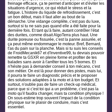
freinage efficace, ça te permet d'anticiper et d'éviter les
situations d'urgence, ce qui réduit le stress et la
fatigue. L'histoire du liquide de refroidissement, c'est
un bon début, mais il faut aller au bout de la
démarche. Une vidange complète, c'est pas du luxe,
surtout si tu ne sais pas quand elle a été faite pour la
dernière fois. Et tant qu'à faire, autant contrôler l'état
des durites, comme disait AlgoTerra plus haut. Une
durite poreuse ou fissurée, c'est la panne assurée, et
ça peut même endommager le moteur. Bref, Bernard,
t'as du pain sur la planche. Mais si tu suis les conseils
de FroidMecanik67 et d'Inventive99, tu devrais pouvoir
remettre ta GSXR en pleine forme et profiter de tes
balades sans avoir à t'arrêter tous les 5 bornes. Et
n'hésite pas à demander conseil à ton mécano, c'est
son métier. On est là pour donner des pistes, mais lui,
il pourra te faire un diagnostic précis et te proposer
des solutions adaptées à ta moto et à ton budget. Et
surtout, n'oublie pas de faire un check-up médical,
parce que si c'est toi qui a un problème, c'est pas la
moto qu'il faudra changer, mais ta condition physique !
On sous-estime trop souvent l'impact de la condition
physique sur le plaisir de conduire, mais c'est
essentiel.