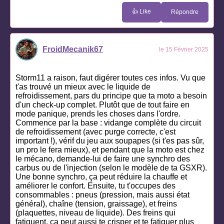
👍 Like
Répondre
FroidMecanik67
le 15 Février 2025
Storm11 a raison, faut digérer toutes ces infos. Vu que
t'as trouvé un mieux avec le liquide de
refroidissement, pars du principe que ta moto a besoin
d'un check-up complet. Plutôt que de tout faire en
mode panique, prends les choses dans l'ordre.
Commence par la base : vidange complète du circuit
de refroidissement (avec purge correcte, c'est
important !), vérif du jeu aux soupapes (si t'es pas sûr,
un pro le fera mieux), et pendant que la moto est chez
le mécano, demande-lui de faire une synchro des
carbus ou de l'injection (selon le modèle de ta GSXR).
Une bonne synchro, ça peut réduire la chauffe et
améliorer le confort. Ensuite, tu t'occupes des
consommables : pneus (pression, mais aussi état
général), chaîne (tension, graissage), et freins
(plaquettes, niveau de liquide). Des freins qui
fatiguent, ça peut aussi te crisper et te fatiguer plus