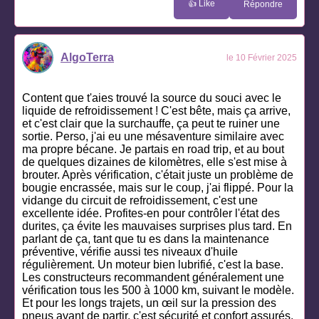
👍 Like
Répondre
AlgoTerra
le 10 Février 2025
Content que t'aies trouvé la source du souci avec le
liquide de refroidissement ! C'est bête, mais ça arrive,
et c'est clair que la surchauffe, ça peut te ruiner une
sortie. Perso, j'ai eu une mésaventure similaire avec
ma propre bécane. Je partais en road trip, et au bout
de quelques dizaines de kilomètres, elle s'est mise à
brouter. Après vérification, c'était juste un problème de
bougie encrassée, mais sur le coup, j'ai flippé. Pour la
vidange du circuit de refroidissement, c'est une
excellente idée. Profites-en pour contrôler l'état des
durites, ça évite les mauvaises surprises plus tard. En
parlant de ça, tant que tu es dans la maintenance
préventive, vérifie aussi tes niveaux d'huile
régulièrement. Un moteur bien lubrifié, c'est la base.
Les constructeurs recommandent généralement une
vérification tous les 500 à 1000 km, suivant le modèle.
Et pour les longs trajets, un œil sur la pression des
pneus avant de partir, c'est sécurité et confort assurés.