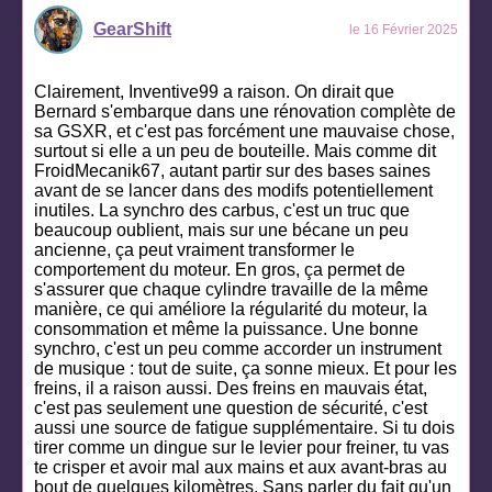
GearShift
le 16 Février 2025
Clairement, Inventive99 a raison. On dirait que
Bernard s'embarque dans une rénovation complète de
sa GSXR, et c'est pas forcément une mauvaise chose,
surtout si elle a un peu de bouteille. Mais comme dit
FroidMecanik67, autant partir sur des bases saines
avant de se lancer dans des modifs potentiellement
inutiles. La synchro des carbus, c'est un truc que
beaucoup oublient, mais sur une bécane un peu
ancienne, ça peut vraiment transformer le
comportement du moteur. En gros, ça permet de
s'assurer que chaque cylindre travaille de la même
manière, ce qui améliore la régularité du moteur, la
consommation et même la puissance. Une bonne
synchro, c'est un peu comme accorder un instrument
de musique : tout de suite, ça sonne mieux. Et pour les
freins, il a raison aussi. Des freins en mauvais état,
c'est pas seulement une question de sécurité, c'est
aussi une source de fatigue supplémentaire. Si tu dois
tirer comme un dingue sur le levier pour freiner, tu vas
te crisper et avoir mal aux mains et aux avant-bras au
bout de quelques kilomètres. Sans parler du fait qu'un