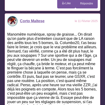
👍 Like
Répondre
Corto Maltese
le 11 Février 2025
Manomètre numérique, spray de graisse... On dirait
qu'on parle plus d'entretien courant que de LA raison
des arrêts tous les 5 bornes, là. Columbo20, t'as beau
faire le limier, je crois que le vrai problème est ailleurs.
Bernard, t'as vérifié, comme ça a été dit plus haut, le
jeu aux soupapes ? Sur une sportive qui a de l'âge, ça
peut vite devenir un enfer. Un jeu de soupapes mal
réglé, ça chauffe, ça bride le moteur, et ça peut même
te flinguer la bécane à terme. C'est pas forcément la
première chose à laquelle on pense, mais ça se
contrôle. Et puis, faut pas se leurrer, une GSXR, c'est
pas une routière. La position, c'est quand même
radical. Perso, après une heure sur ma vieille ZZR, j'ai
déjà les poignets en compote. Alors tous les 5 bornes,
c'est peut-être un peu exagéré, mais c'est pas
impossible que ça vienne de là. Essaye peut-être de
jouer un peu sur les réglages de suspension, si t'as