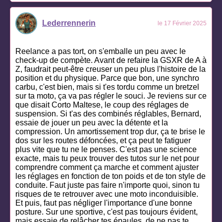
Lederrennerin
le 17 Février 2025
Reelance a pas tort, on s'emballe un peu avec le
check-up de compète. Avant de refaire la GSXR de A à
Z, faudrait peut-être creuser un peu plus l'histoire de la
position et du physique. Parce que bon, une synchro
carbu, c'est bien, mais si t'es tordu comme un bretzel
sur ta moto, ça va pas régler le souci. Je reviens sur ce
que disait Corto Maltese, le coup des réglages de
suspension. Si t'as des combinés réglables, Bernard,
essaie de jouer un peu avec la détente et la
compression. Un amortissement trop dur, ça te brise le
dos sur les routes défoncées, et ça peut te fatiguer
plus vite que tu ne le penses. C'est pas une science
exacte, mais tu peux trouver des tutos sur le net pour
comprendre comment ça marche et comment ajuster
les réglages en fonction de ton poids et de ton style de
conduite. Faut juste pas faire n'importe quoi, sinon tu
risques de te retrouver avec une moto inconduisible.
Et puis, faut pas négliger l'importance d'une bonne
posture. Sur une sportive, c'est pas toujours évident,
mais essaie de relâcher tes épaules, de ne pas te