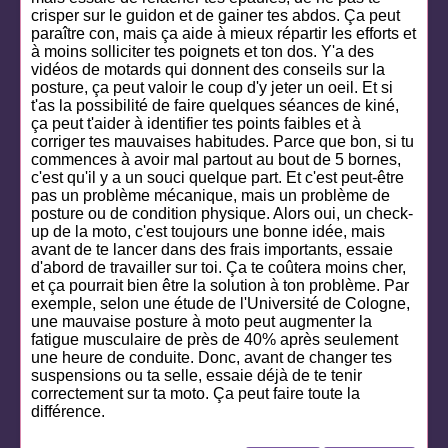
crisper sur le guidon et de gainer tes abdos. Ça peut
paraître con, mais ça aide à mieux répartir les efforts et
à moins solliciter tes poignets et ton dos. Y'a des
vidéos de motards qui donnent des conseils sur la
posture, ça peut valoir le coup d'y jeter un oeil. Et si
t'as la possibilité de faire quelques séances de kiné,
ça peut t'aider à identifier tes points faibles et à
corriger tes mauvaises habitudes. Parce que bon, si tu
commences à avoir mal partout au bout de 5 bornes,
c'est qu'il y a un souci quelque part. Et c'est peut-être
pas un problème mécanique, mais un problème de
posture ou de condition physique. Alors oui, un check-
up de la moto, c'est toujours une bonne idée, mais
avant de te lancer dans des frais importants, essaie
d'abord de travailler sur toi. Ça te coûtera moins cher,
et ça pourrait bien être la solution à ton problème. Par
exemple, selon une étude de l'Université de Cologne,
une mauvaise posture à moto peut augmenter la
fatigue musculaire de près de 40% après seulement
une heure de conduite. Donc, avant de changer tes
suspensions ou ta selle, essaie déjà de te tenir
correctement sur ta moto. Ça peut faire toute la
différence.