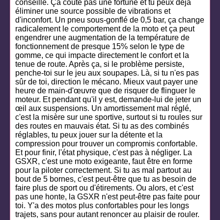
conseillé. Ça coûte pas une fortune et tu peux déjà
éliminer une source possible de vibrations et
d'inconfort. Un pneu sous-gonflé de 0,5 bar, ça change
radicalement le comportement de la moto et ça peut
engendrer une augmentation de la température de
fonctionnement de presque 15% selon le type de
gomme, ce qui impacte directement le confort et la
tenue de route. Après ça, si le problème persiste,
penche-toi sur le jeu aux soupapes. Là, si tu n'es pas
sûr de toi, direction le mécano. Mieux vaut payer une
heure de main-d'œuvre que de risquer de flinguer le
moteur. Et pendant qu'il y est, demande-lui de jeter un
œil aux suspensions. Un amortissement mal réglé,
c'est la misère sur une sportive, surtout si tu roules sur
des routes en mauvais état. Si tu as des combinés
réglables, tu peux jouer sur la détente et la
compression pour trouver un compromis confortable.
Et pour finir, l'état physique, c'est pas à négliger. La
GSXR, c'est une moto exigeante, faut être en forme
pour la piloter correctement. Si tu as mal partout au
bout de 5 bornes, c'est peut-être que tu as besoin de
faire plus de sport ou d'étirements. Ou alors, et c'est
pas une honte, la GSXR n'est peut-être pas faite pour
toi. Y'a des motos plus confortables pour les longs
trajets, sans pour autant renoncer au plaisir de rouler.