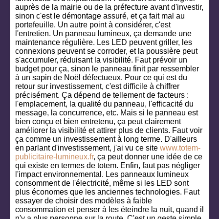
auprès de la mairie ou de la préfecture avant d'investir,
sinon c'est le démontage assuré, et ça fait mal au
portefeuille. Un autre point à considérer, c'est
l'entretien. Un panneau lumineux, ça demande une
maintenance régulière. Les LED peuvent griller, les
connexions peuvent se corroder, et la poussière peut
s'accumuler, réduisant la visibilité. Faut prévoir un
budget pour ça, sinon le panneau finit par ressembler
à un sapin de Noël défectueux. Pour ce qui est du
retour sur investissement, c'est difficile à chiffrer
précisément. Ça dépend de tellement de facteurs :
l'emplacement, la qualité du panneau, l'efficacité du
message, la concurrence, etc. Mais si le panneau est
bien conçu et bien entretenu, ça peut clairement
améliorer la visibilité et attirer plus de clients. Faut voir
ça comme un investissement à long terme. D'ailleurs
en parlant d'investissement, j'ai vu ce site
www.totem-
publicitaire-lumineux.fr
, ça peut donner une idée de ce
qui existe en termes de totem. Enfin, faut pas négliger
l'impact environnemental. Les panneaux lumineux
consomment de l'électricité, même si les LED sont
plus économes que les anciennes technologies. Faut
essayer de choisir des modèles à faible
consommation et penser à les éteindre la nuit, quand il
n'y a plus personne sur la route. C'est un geste simple,