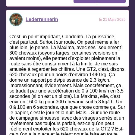
Lederrennerin
le 21 Mars 2025
C'est un point important, Condorito. La puissance,
c'est pas tout. Surtout sur route. On peut même aller
plus loin, je pense. La Maxima, avec ses "seulement"
300 chevaux (soyons larges, certaines versions en
avaient moins), elle permet d'exploiter pleinement la
route sans être constamment à la limite. Je me suis
amusée à regarder les chiffres. Une GT2, c'est, disons,
620 chevaux pour un poids d'environ 1440 kg. Ça
donne un rapport poids/puissance de 2,3 kg/ch.
Impressionnant, évidemment. Mais concrètement, ça
se traduit par une accélération de 0 à 100 km/h en 3,5
secondes (si on est un pilote). La Maxima, elle, c'est
environ 1600 kg pour 300 chevaux, soit 5,3 kg/ch. Un
0 à 100 en 6 secondes, quelque chose comme ça. Sur
le papier, c'est le jour et la nuit. Mais... Sur une route
de campagne sinueuse, avec des virages serrés et un
revêtement pas toujours parfait, est-ce qu'on peut
réellement exploiter les 620 chevaux de la GT2 ? Est-
ce qu'on a la place et le talent pour le faire en toute