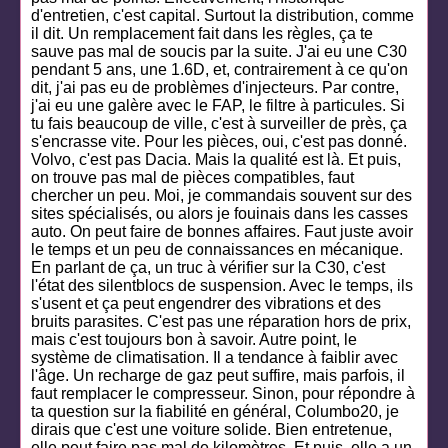
d'entretien, c'est capital. Surtout la distribution, comme
il dit. Un remplacement fait dans les règles, ça te
sauve pas mal de soucis par la suite. J'ai eu une C30
pendant 5 ans, une 1.6D, et, contrairement à ce qu'on
dit, j'ai pas eu de problèmes d'injecteurs. Par contre,
j'ai eu une galère avec le FAP, le filtre à particules. Si
tu fais beaucoup de ville, c'est à surveiller de près, ça
s'encrasse vite. Pour les pièces, oui, c'est pas donné.
Volvo, c'est pas Dacia. Mais la qualité est là. Et puis,
on trouve pas mal de pièces compatibles, faut
chercher un peu. Moi, je commandais souvent sur des
sites spécialisés, ou alors je fouinais dans les casses
auto. On peut faire de bonnes affaires. Faut juste avoir
le temps et un peu de connaissances en mécanique.
En parlant de ça, un truc à vérifier sur la C30, c'est
l'état des silentblocs de suspension. Avec le temps, ils
s'usent et ça peut engendrer des vibrations et des
bruits parasites. C'est pas une réparation hors de prix,
mais c'est toujours bon à savoir. Autre point, le
système de climatisation. Il a tendance à faiblir avec
l'âge. Un recharge de gaz peut suffire, mais parfois, il
faut remplacer le compresseur. Sinon, pour répondre à
ta question sur la fiabilité en général, Columbo20, je
dirais que c'est une voiture solide. Bien entretenue,
elle peut faire pas mal de kilomètres. Et puis, elle a un