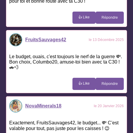
pour toi et bonne route avec ta C30 !
👍 Like
Répondre
FruitsSauvages42
le 13 Décembre 2025
Le budget, ouais, c'est toujours le nerf de la guerre 💸.
Bon choix, Columbo20, amuse-toi bien avec ta C30 !
🚗💨
👍 Like
Répondre
NovaMinerals18
le 20 Janvier 2026
Exactement, FruitsSauvages42, le budget... 💸 C'est
valable pour tout, pas juste pour les caisses ! 😉